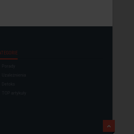
ATEGORIE
Porady
Uzależnienia
Detoks
TOP artykuły