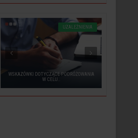
UZALEŻNIENIA
WSKAZÓWKI DOTYCZĄCE PODRÓŻOWANIA
JAK POCZ
W CELU...