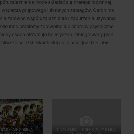
ółuzależnienia może składać się z terapii rodzinnej,
ej, wsparcia grupowego lub innych zabiegów. Caron ma
enia zarówno współuzależnienia i zaburzenia używania
jakie inne problemy zdrowotne lub choroby psychiczne
iony osoba otrzymuje holistyczne, zintegrowany plan
liwsze ścieżki. Skontaktuj się z nami już dziś, aby
RADZENIE SOBIE Z
UCZYŃ MINDFULNESS PRZYJEMNĄ