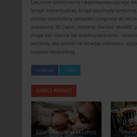
Leczenie uzależnienia i współwystępującego wsp
terapii indywidualnej, terapii psychodynamiczn
dobrze wyszkolony personel i programy do lecz
substancji. W Caron, możemy również określić, 
mogą być obecne tak współuzależniony / uzależn
leczenia, aby pomóc im rozwijać zdrowsze, szczęś
uzyskać konsultację.
Facebook
Twitter
ZOBACZ RÓWNIEŻ
SZEŚĆ SPOSOBÓW NA NAJLEPSZE
ZDROWE 