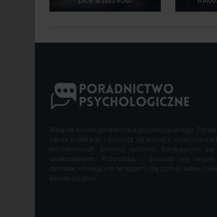
ŻYCIE W 2023 ROKU
WAKAC
Witaj na stronie poradnictwa psychologicznego. Spra
nasze publikacje i dowiedz się więcej o uzależnieniac
możliwościach pomocy osobom borykającym się
uzależnieniem. Przeczytaj i dowiedz się więcej
detoksie, istniejących terapiach i daj pomóc sobie i tw
bliskim już dziś!