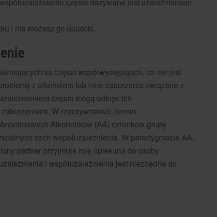
 (współuzależnienie często nazywane jest uzależnieniem
ku i nie możesz go opuścić.
ienie
eżniających są często współwystępujące, co nie jest
problemy z alkoholem lub inne zaburzenia związane z
 uzależnieniem często mogą odkryć ich
i zaburzeniami. W rzeczywistości, termin
 Anonimowych Alkoholików (AA) członków grupy
 wspólnych cech współuzależnienia. W paradygmacie AA,
ny partner przyjmuje rolę opiekuna do osoby
 uzależnienia i współuzależnienia jest niezbędne do