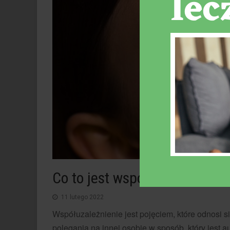
Co to jest współuzależnienie
11 lutego 2022
Współuzależnienie jest pojęciem, które odnosi
polegania na innej osobie w sposób, który jest a