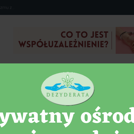
zmu z...
NIA
DETOKS
TOP ARTYKUŁY
łuzależnienie?