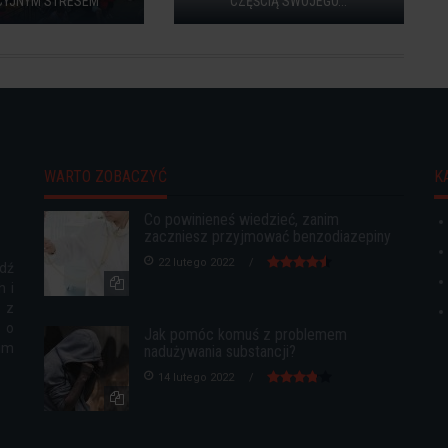
YJNYM STRESEM
CZĘŚCIĄ SWOJEGO...
WARTO ZOBACZYĆ
K
Co powinieneś wiedzieć, zanim
zaczniesz przyjmować benzodiazepiny
22 lutego 2022
wdź
h i
 z
 o
Jak pomóc komuś z problemem
oim
nadużywania substancji?
14 lutego 2022