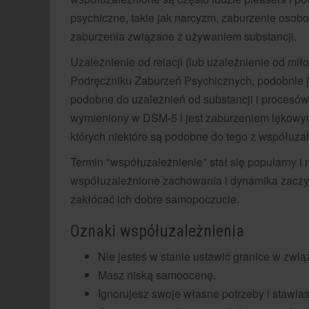
psychiczne, takie jak narcyzm, zaburzenie osobo
zaburzenia związane z używaniem substancji.
Uzależnienie od relacji (lub uzależnienie od mił
Podręczniku Zaburzeń Psychicznych, podobnie j
podobne do uzależnień od substancji i procesów
wymieniony w DSM-5 i jest zaburzeniem lękowy
których niektóre są podobne do tego z współuzal
Termin "współuzależnienie" stał się popularny 
współuzależnione zachowania i dynamika zaczy
zakłócać ich dobre samopoczucie.
Oznaki współuzależnienia
Nie jesteś w stanie ustawić granice w zwią
Masz niską samoocenę.
Ignorujesz swoje własne potrzeby i stawia