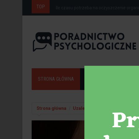
TOP
Ile czasu potrzeba na oczyszczenie organi
STRONA GŁÓWNA
PORADY
UZALEŻNIE
Strona główna
Uzależnienia
Co to jest wspó