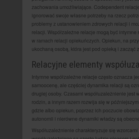
zachowania umożliwiające. Codependent relacj
ignorować swoje własne potrzeby na rzecz potrz
problemy z ustanowieniem zdrowych relacji i mo
relacji. Współzależne relacje mogą być intymne 
w ramach relacji opiekuńczych. Opiekun, na przyk
ukochaną osobą, która jest pod opieką i zaczą
Relacyjne elementy współuza
Intymne współzależne relacje często oznacza j
samoocenę, ale częściej dynamika relacji są oz
drugiej osoby. Czasami współuzależnienie jes
rodzin, a innym razem rozwija się w późniejszym
gdzie albo opiekun, poprzez ich poczucie obowiąz
autonomii i nierówne dynamiki władzy są obecne
Współuzależnienie charakteryzuje się wzorcami 
współuzależnione są często ludzie pleasers i po