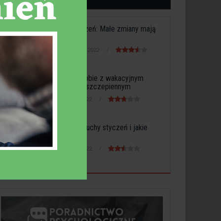
Suchy styczeń: Małe zmiany mają
duży wpływ
31 stycznia 2022
Radzenie sobie z wakacyjnym
stresem poszczepiennym
1 lutego 2022
Co to jest suchy styczeń i jakie
może...
2 lutego 2022