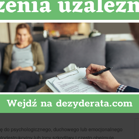
?
 się do psychologicznego, duchowego lub emocjonalnego
utodestrukcyjny lub inny szkodliwy i często obejmuje