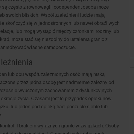
e są często z równowagi i codependent osoba może
eb swoich bliskich. Współuzależnieni ludzie mają
że skończyć się w jednostronnych lub nawet obraźliwych
relacje, lub mogą wystąpić między członkami rodziny lub
ład, może stać się niezdolny do ustalenia granic z
ć zaniedbywać własne samopoczucie.
leżnienia
eden lub obu współuzależnionych osób mają niską
naczone przez jedną osobę jest nadmiernie zależny od
t wcześnie wyuczonym zachowaniem z dysfunkcyjnych
 okresie życia. Czasami jest to przypadek opiekunów,
ku, lub jeden pod opieką traci poczucie siebie lub
.
kontroli i brakiem wyraźnych granic w związkach. Osoby
trzebują dużo walidacji. Czasami mają zaburzenia