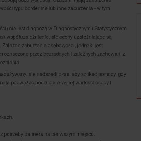
wości typu borderline lub inne zaburzenia - w tym
ości) nie jest diagnozą w Diagnostycznym i Statystycznym
UZALEŻNIENIA
ak współuzależnienie, ale cechy uzależniające są
. Zależne zaburzenie osobowości, jednak, jest
m oznaczone przez bezradnych i zależnych zachowań, z
eżnienia.
i nadużywany, ale nadszedł czas, aby szukać pomocy, gdy
CO TO JEST WSPÓŁUZALEŻNIENIE?
nają podważać poczucie własnej wartości osoby i
zkach.
sz potrzeby partnera na pierwszym miejscu.