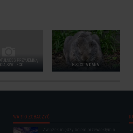
DFULNESS PRZYJEMNĄ
CIĄ SWOJEGO...
HISTORIA DANA
WARTO ZOBACZYĆ
K
Związek między bólem przewlekłym a