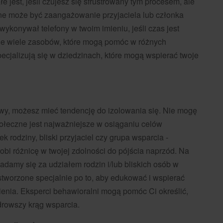
 jest, jeśli czujesz się sfrustrowany tym procesem, ale
ne może być zaangażowanie przyjaciela lub członka
ykonywał telefony w twoim imieniu, jeśli czas jest
eje wiele zasobów, które mogą pomóc w różnych
pecjalizują się w dziedzinach, które mogą wspierać twoje
awy, możesz mieć tendencję do izolowania się. Nie mogę
połeczne jest najważniejsze w osiąganiu celów
k rodziny, bliski przyjaciel czy grupa wsparcia -
zrobi różnicę w twojej zdolności do pójścia naprzód. Na
damy się za udziałem rodzin i/lub bliskich osób w
stworzone specjalnie po to, aby edukować i wspierać
żnienia. Eksperci behawioralni mogą pomóc Ci określić,
zdrowszy krąg wsparcia.