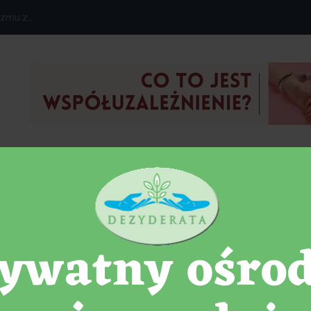
zmu z...
NIA
DETOKS
TOP ARTYKUŁY
na najlepsze życie w 2023 roku