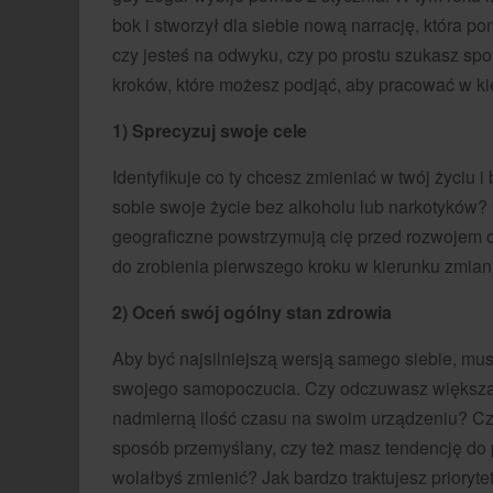
bok i stworzył dla siebie nową narrację, która 
czy jesteś na odwyku, czy po prostu szukasz s
kroków, które możesz podjąć, aby pracować w k
1) Sprecyzuj swoje cele
Identyfikuje co ty chcesz zmieniać w twój życiu 
sobie swoje życie bez alkoholu lub narkotyków? 
geograficzne powstrzymują cię przed rozwojem o
do zrobienia pierwszego kroku w kierunku zmian
2) Oceń swój ogólny stan zdrowia
Aby być najsilniejszą wersją samego siebie, mu
swojego samopoczucia. Czy odczuwasz większą n
nadmierną ilość czasu na swoim urządzeniu? Czy
sposób przemyślany, czy też masz tendencję do p
wolałbyś zmienić? Jak bardzo traktujesz prioryt