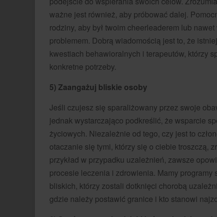
podejście do wspierania swoich celów. Zrozumiałe
ważne jest również, aby próbować dalej. Pomoc
rodziny, aby był twoim cheerleaderem lub nawet w
problemem. Dobrą wiadomością jest to, że istni
kwestiach behawioralnych i terapeutów, którzy s
konkretne potrzeby.
5) Zaangażuj bliskie osoby
Jeśli czujesz się sparaliżowany przez swoje ob
jednak wystarczająco podkreślić, że wsparcie s
życiowych. Niezależnie od tego, czy jest to człone
otaczanie się tymi, którzy się o ciebie troszczą, 
przykład w przypadku uzależnień, zawsze opowia
procesie leczenia i zdrowienia. Mamy programy 
bliskich, którzy zostali dotknięci chorobą uzale
gdzie należy postawić granice i kto stanowi naj