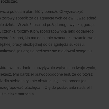
 rozliczać.
awsze polecam plan, który pomoże Ci wyznaczyć
 w zdrowy sposób za osiągnięcie tych celów i uwzględnić
e nie działa. W zależności od pożądanego wyniku, gorąco
a, członka rodziny lub współpracownika jako oddanego
wybrać kogoś, kto ma do ciebie szacunek, rozumie twoje
ciężkiej pracy niezbędnej do osiągnięcia sukcesu.
munikować, jak często będziesz się meldował swojemu
 która twoim zdaniem pozytywnie wpłynie na twoje życie,
lekasz, tym bardziej prawdopodobne jest, że odłożysz
dla siebie miły i nie obwiniaj się, jeśli proces jest
ę przegrupować. Zachęcam Cię do posiadania nadziei i
ajśmielsze marzenia.