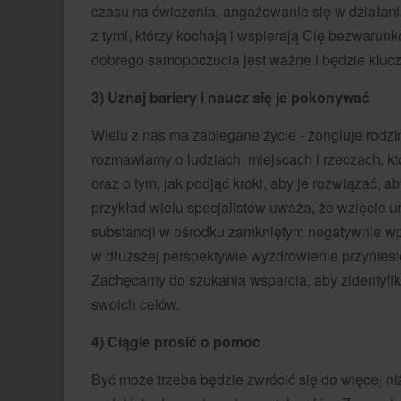
czasu na ćwiczenia, angażowanie się w działania
z tymi, którzy kochają i wspierają Cię bezwaru
dobrego samopoczucia jest ważne i będzie kluc
3) Uznaj bariery i naucz się je pokonywać
Wielu z nas ma zabiegane życie - żongluje rodzi
rozmawiamy o ludziach, miejscach i rzeczach, k
oraz o tym, jak podjąć kroki, aby je rozwiązać, 
przykład wielu specjalistów uważa, że wzięcie 
substancji w ośrodku zamkniętym negatywnie wp
w dłuższej perspektywie wyzdrowienie przyniesie 
Zachęcamy do szukania wsparcia, aby zidentyfi
swoich celów.
4) Ciągle prosić o pomoc
Być może trzeba będzie zwrócić się do więcej niż