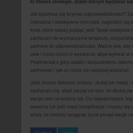
6) Stwórz strategie, dzięki którym będziesz się
Jak będziesz się trzymać odpowiedzialności? Z
mierzalne i obiektywne mini-cele, nagrodzić się
kroki, które należy podjąć, jeśli Twoje podejści
zachęcam do wyznaczenia terapeuty, przyjaciel
partnera do odpowiedzialności. Ważne jest, aby 
cele i może rzucić ci wyzwanie, abyś wytrwał w 
Powinieneś z góry ustalić i bezpośrednio zako
partnerowi i jak on może cię najlepiej wspierać.
Jeśli chcesz dokonać zmiany - dużej lub małej -
zachęcam cię, abyś zaczął od razu. Im dłużej zw
swoje cele na kolejny rok. Co najważniejsze, bądź 
powolny lub jeśli masz komplikacje i musisz si
wiary, że możesz osiągnąć życie ponad swoje n
Facebook
Twitter