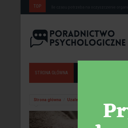
TOP
Ile czasu potrzeba na oczyszczenie organi
STRONA GŁÓWNA
PORADY
UZALEŻNIE
Strona główna
Uzależnienia
Sześć sposobów 