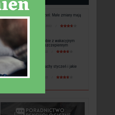
Suchy styczeń: Małe zmiany mają
duży wpływ
31 stycznia 2022
Radzenie sobie z wakacyjnym
stresem poszczepiennym
1 lutego 2022
Co to jest suchy styczeń i jakie
może...
2 lutego 2022