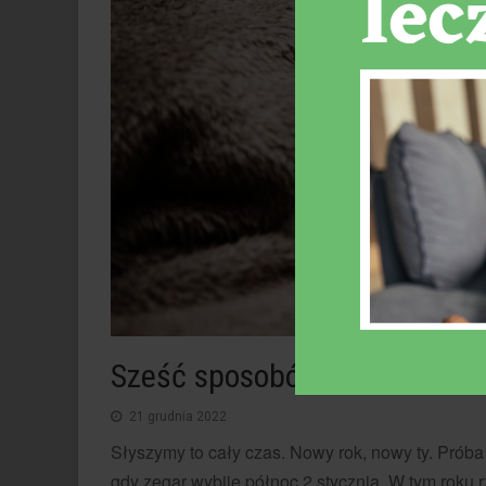
Sześć sposobów na najlepsze
21 grudnia 2022
Słyszymy to cały czas. Nowy rok, nowy ty. Próba
gdy zegar wybije północ 2 stycznia. W tym roku 