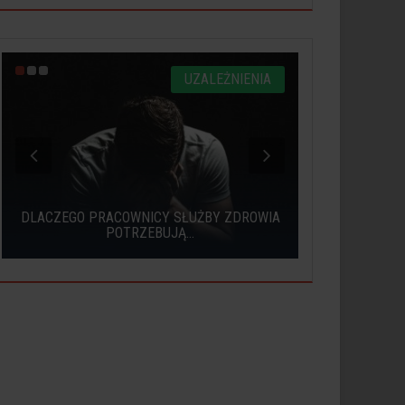
UZALEŻNIENIA
DLACZEGO PRACOWNICY SŁUŻBY ZDROWIA
CO TO JES
POTRZEBUJĄ...