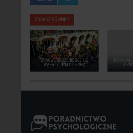
ZOBACZ RÓWNIEŻ
ZDROWE RADZENIE SOBIE Z
UCZYŃ MIN
WAKACYJNYM STRESEM
CZĘŚ