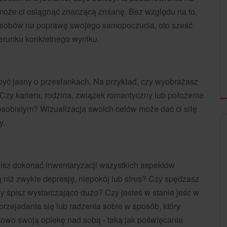
pomoże ci osiągnąć znaczącą zmianę. Bez względu na to,
posobów na poprawę swojego samopoczucia, oto sześć
ierunku konkretnego wyniku.
i być jasny o przesłankach. Na przykład, czy wyobrażasz
Czy kariera, rodzina, związek romantyczny lub położenie
sobistym? Wizualizacja swoich celów może dać ci siłę
y.
sisz dokonać inwentaryzacji wszystkich aspektów
iż zwykle depresję, niepokój lub stres? Czy spędzasz
 śpisz wystarczająco dużo? Czy jesteś w stanie jeść w
rzejadania się lub radzenia sobie w sposób, który
etowo swoją opiekę nad sobą - taką jak poświęcanie