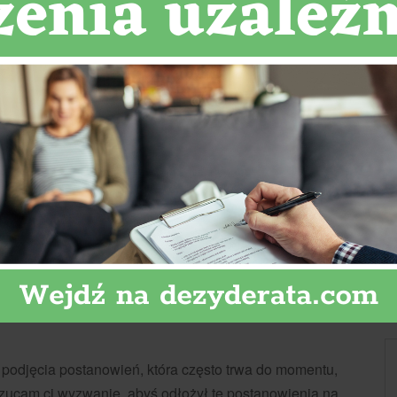
 życie w 2023 roku
 podjęcia postanowień, która często trwa do momentu,
rzucam ci wyzwanie, abyś odłożył te postanowienia na