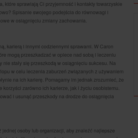
, które sprawiają Ci przyjemność i kontakty towarzyskie
nkowo? Spisanie swojego podejścia do równowagi i
zowe w osiągnięciu zmiany zachowania.
UZALEŻNIENIA
ną, karierą i innymi codziennymi sprawami. W Caron
tóre mogą przeszkadzać w opiece nad sobą i leczeniu
aby nie stały się przeszkodą w osiągnięciu sukcesu. Na
urlopu w celu leczenia zaburzeń związanych z używaniem
AMERYKAŃSKI PROBLEM ALKOHOLOWY:
łynie na ich karierę. Pomagamy im jednak zrozumieć, że
PRZEOCZONA I...
korzyści zarówno ich karierze, jak i życiu osobistemu.
kować i usunąć przeszkody na drodze do osiągnięcia
 jednej osoby lub organizacji, aby znaleźć najlepsze