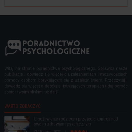
Witaj na stronie poradnictwa psychologicznego. Sprawdź nasze
publikacje i dowiedz się więcej o uzależnieniach i możliwościach
pomocy osobom borykającym się z uzależnieniem. Przeczytaj i
dowiedz się więcej o detoksie, istniejących terapiach i daj pomóc
sobie i twoim bliskim już dziś!
WARTO ZOBACZYĆ
Umożliwienie rodzicom przejęcia kontroli nad
swoim zdrowiem psychicznym
18 lutego 2022