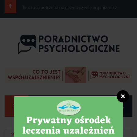
Czego nie mówić alkoholikowi?
❌
Manu
Strona główna
Detoks
Co to jest suchy styczeń i jakie może...