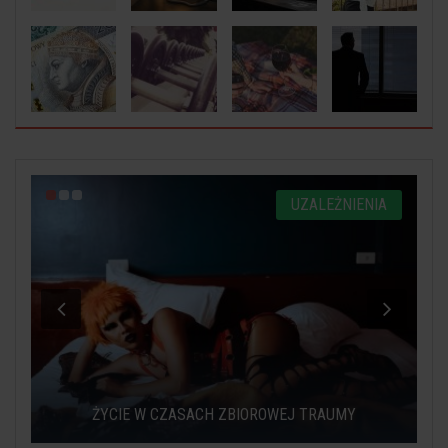
Y
UZALEŻNIENIA
ŻYCIE W CZASACH ZBIOROWEJ TRAUMY