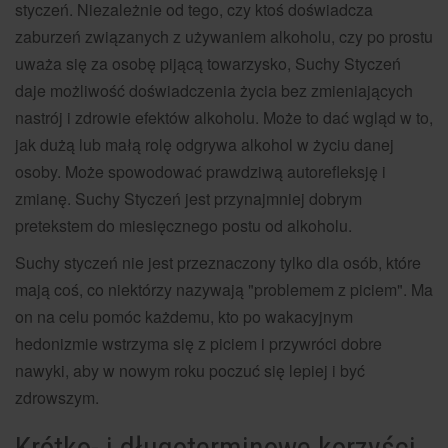
styczeń. Niezależnie od tego, czy ktoś doświadcza
zaburzeń związanych z używaniem alkoholu, czy po prostu
uważa się za osobę pijącą towarzysko, Suchy Styczeń
daje możliwość doświadczenia życia bez zmieniających
nastrój i zdrowie efektów alkoholu. Może to dać wgląd w to,
jak dużą lub małą rolę odgrywa alkohol w życiu danej
osoby. Może spowodować prawdziwą autorefleksję i
zmianę. Suchy Styczeń jest przynajmniej dobrym
pretekstem do miesięcznego postu od alkoholu.
Suchy styczeń nie jest przeznaczony tylko dla osób, które
mają coś, co niektórzy nazywają "problemem z piciem". Ma
on na celu pomóc każdemu, kto po wakacyjnym
hedonizmie wstrzyma się z piciem i przywróci dobre
nawyki, aby w nowym roku poczuć się lepiej i być
zdrowszym.
Krótko- i długoterminowe korzyści