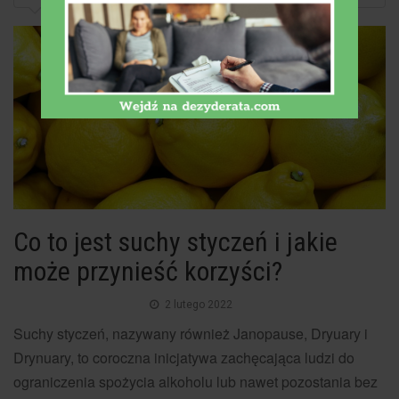
Co to jest suchy styczeń i jakie
może przynieść korzyści?
2 lutego 2022
Suchy styczeń, nazywany również Janopause, Dryuary i
Drynuary, to coroczna inicjatywa zachęcająca ludzi do
ograniczenia spożycia alkoholu lub nawet pozostania bez